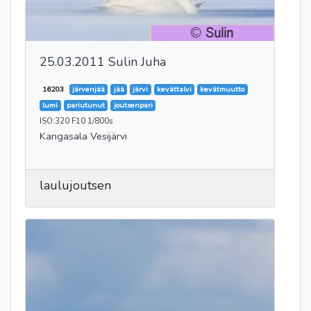
25.03.2011 Sulin Juha
16203
järvenjää
jää
järvi
kevättalvi
kevätmuutto
lumi
pariutunut
joutsenpari
ISO:320 F10 1/800s
Kangasala Vesijärvi
laulujoutsen