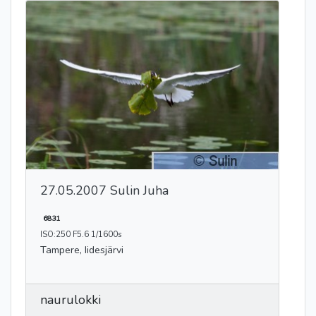
27.05.2007 Sulin Juha
6831
ISO:250 F5.6 1/1600s
Tampere, Iidesjärvi
naurulokki