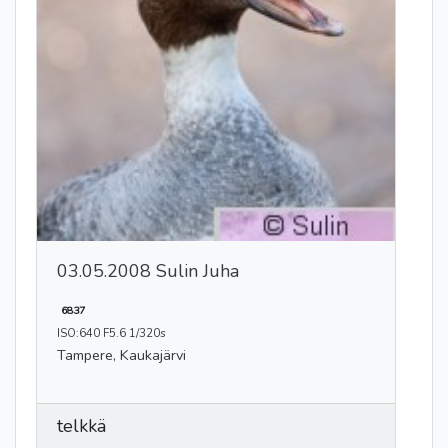
03.05.2008 Sulin Juha
6837
ISO:640 F5.6 1/320s
Tampere, Kaukajärvi
telkkä