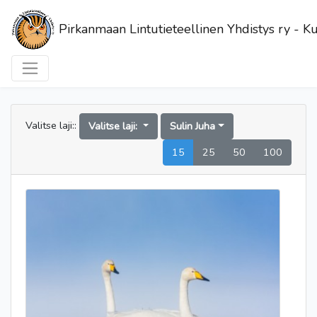
Pirkanmaan Lintutieteellinen Yhdistys ry - Ku
Valitse laji::
Valitse laji:
Sulin Juha
15
25
50
100