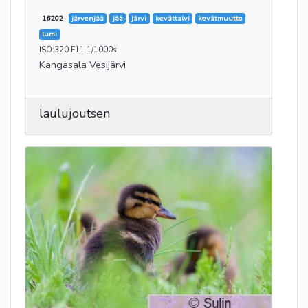
16202
järvenjää
jää
järvi
kevättalvi
kevätmuutto
lumi
ISO:320 F11 1/1000s
Kangasala Vesijärvi
laulujoutsen