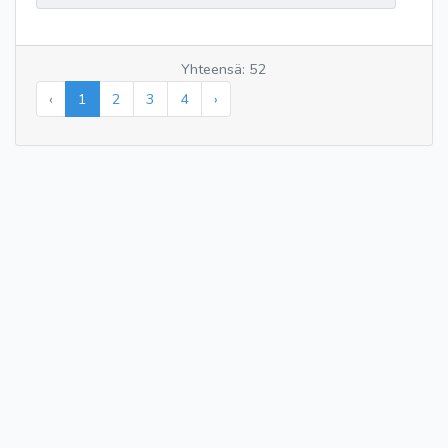
Yhteensä: 52
‹
1
2
3
4
›