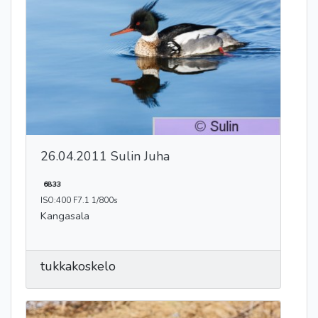
26.04.2011 Sulin Juha
6833
ISO:400 F7.1 1/800s
Kangasala
tukkakoskelo