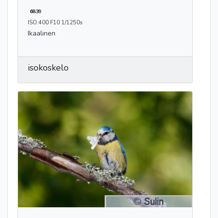
6839
ISO:400 F10 1/1250s
Ikaalinen
isokoskelo