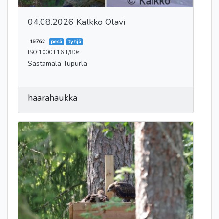
04.08.2026 Kalkko Olavi
19762
pesä
tyhjä
ISO:1000 F16 1/80s
Sastamala Tupurla
haarahaukka