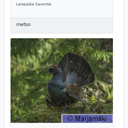
Lempäälä Savontie
metso