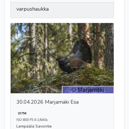
varpushaukka
30.04.2026 Marjamäki Esa
19756
ISO:800 F5.6 1/640s
Lempäälä Savontie