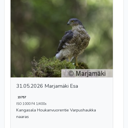
31.05.2026 Marjamäki Esa
19757
ISO:1000 F4 1/400s
Kangasala Houkanvuorentie Varpushaukka
naaras