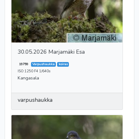
30.05.2026 Marjamäki Esa
19759
Varpushaukka
koiras
ISO:1250 F4 1/640s
Kangasala
varpushaukka