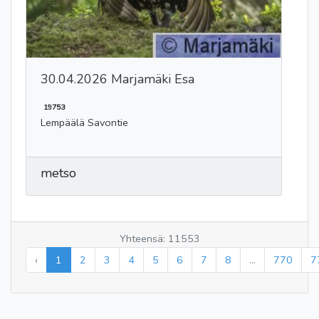
30.04.2026 Marjamäki Esa
19753
Lempäälä Savontie
metso
Yhteensä: 11553
‹
1
2
3
4
5
6
7
8
...
770
7