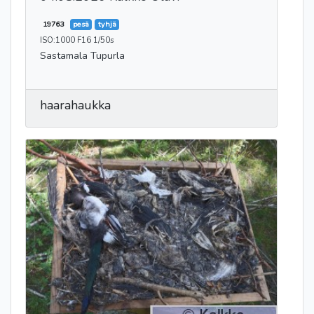
19763
pesä
tyhjä
ISO:1000 F16 1/50s
Sastamala Tupurla
haarahaukka