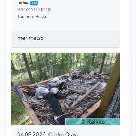
19764
1kv
ISO:1000 F16 1/250s
Tampere Rusko
merimetso
04.08.2026 Kalkko Olavi