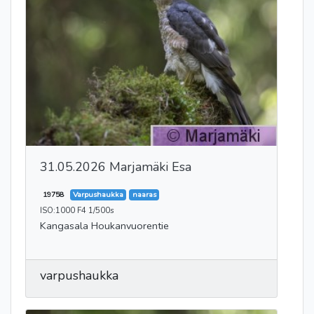
31.05.2026 Marjamäki Esa
19758
Varpushaukka
naaras
ISO:1000 F4 1/500s
Kangasala Houkanvuorentie
varpushaukka