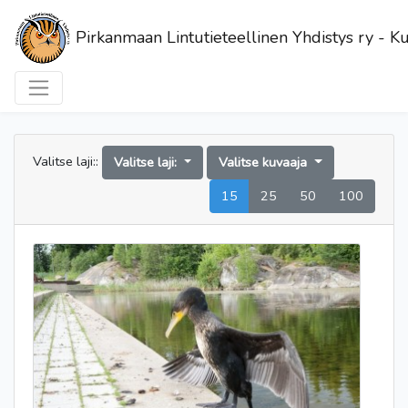
Pirkanmaan Lintutieteellinen Yhdistys ry - Ku
Valitse laji::
Valitse laji:
Valitse kuvaaja
15
25
50
100