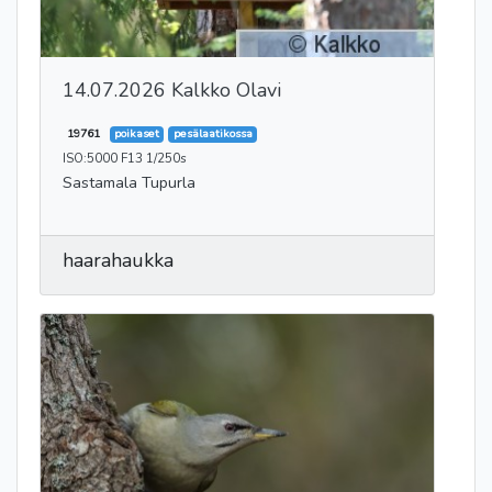
14.07.2026 Kalkko Olavi
19761
poikaset
pesälaatikossa
ISO:5000 F13 1/250s
Sastamala Tupurla
haarahaukka