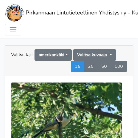
Pirkanmaan Lintutieteellinen Yhdistys ry - Ku
Valitse laji::
amerikankäki
Valitse kuvaaja
15
25
50
100