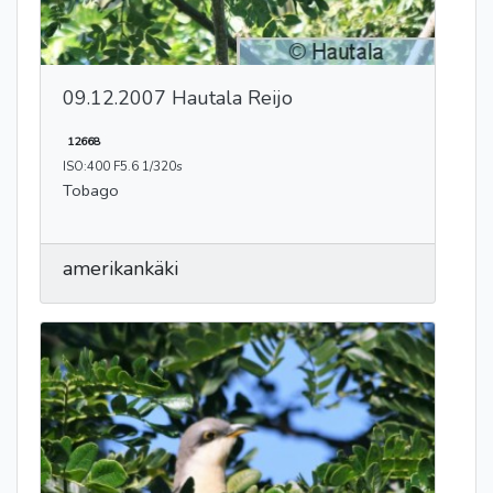
09.12.2007 Hautala Reijo
12668
ISO:400 F5.6 1/320s
Tobago
amerikankäki