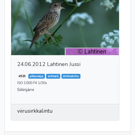
24.06.2012 Lahtinen Jussi
4529
yölaulaja,
sirkkeli,
sirkkalintu
ISO:1000 F4 1/30s
Siilinjärvi
viirusirkkalintu