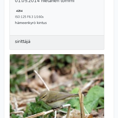
01.05.2014 hietanen tommi
4294
ISO:125 F6.3 1/160s
hämeenkyrö kintus
sirittäjä