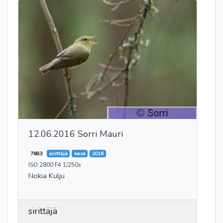
12.06.2016 Sorri Mauri
7683
sirittäjä
kesä
2016
ISO:2800 F4 1/250s
Nokia Kulju
sirittäjä