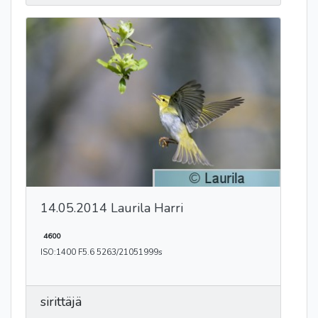
14.05.2014 Laurila Harri
4600
ISO:1400 F5.6 5263/21051999s
sirittäjä