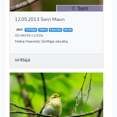
12.05.2013 Sorri Mauri
2615
Sirittäjä
Nokia
haavisto
kevät
ISO:640 F6.3 1/320s
Nokia Haavisto Sirittäjä oksalla.
sirittäjä