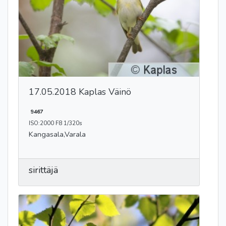
17.05.2018 Kaplas Väinö
9467
ISO:2000 F8 1/320s
Kangasala,Varala
sirittäjä