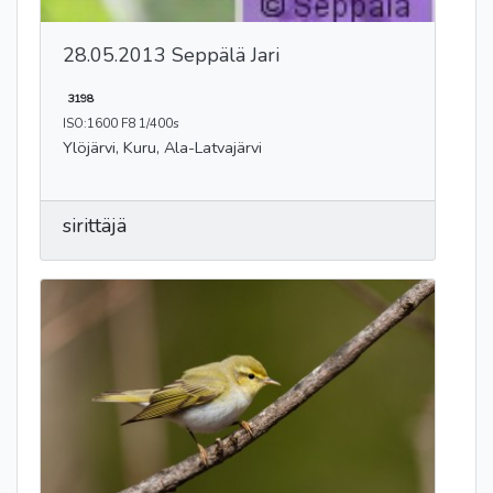
28.05.2013 Seppälä Jari
3198
ISO:1600 F8 1/400s
Ylöjärvi, Kuru, Ala-Latvajärvi
sirittäjä