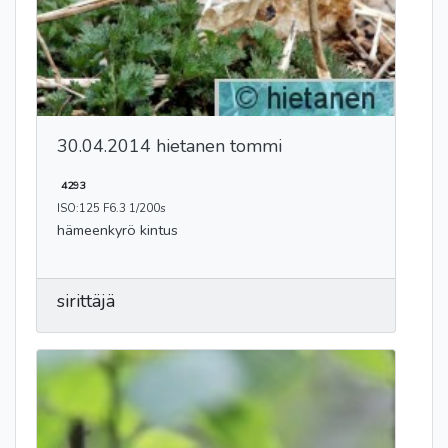
30.04.2014 hietanen tommi
4293
ISO:125 F6.3 1/200s
hämeenkyrö kintus
sirittäjä