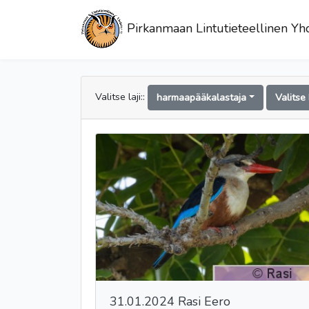
Pirkanmaan Lintutieteellinen Yhd
Valitse laji::
harmaapääkalastaja
Valitse
31.01.2024 Rasi Eero