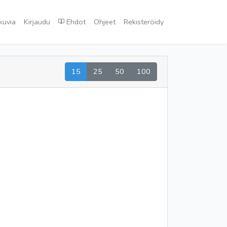
kuvia
Kirjaudu
Ehdot
Ohjeet
Rekisteröidy
15
25
50
100