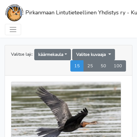
Pirkanmaan Lintutieteellinen Yhdistys ry - Ku
Valitse laji::
käärmekaula
Valitse kuvaaja
15
25
50
100