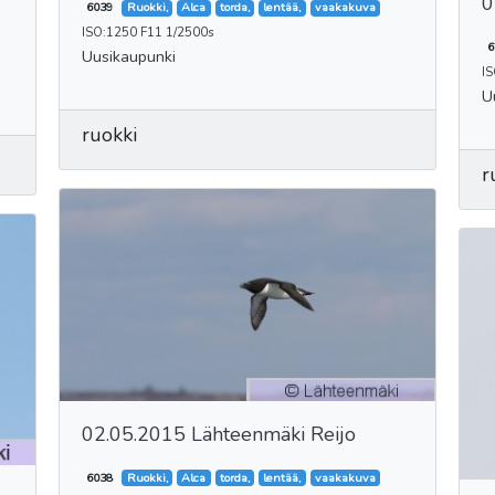
0
6039
Ruokki,
Alca
torda,
lentää,
vaakakuva
ISO:1250 F11 1/2500s
6
Uusikaupunki
I
U
ruokki
r
02.05.2015 Lähteenmäki Reijo
6038
Ruokki,
Alca
torda,
lentää,
vaakakuva