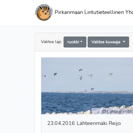
Pirkanmaan Lintutieteellinen Yhd
Valitse laji::
ruokki
Valitse kuvaaja
23.04.2016 Lähteenmäki Reijo