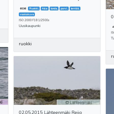
6036
Ruokki,
Alca
torda,
parvi,
lentää,
vaakakuva
0
ISO:2000 F18 1/2500s
Uusikaupunki
4
IS
T
ruokki
r
02.05.2015 Lähteenmäki Reijo