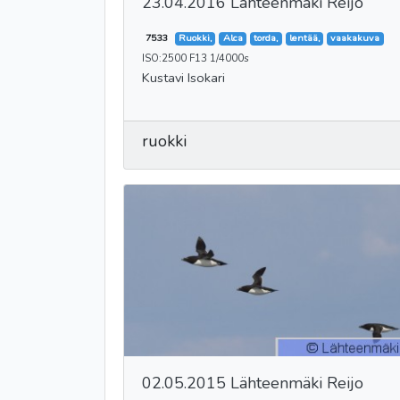
23.04.2016 Lähteenmäki Reijo
7533
Ruokki,
Alca
torda,
lentää,
vaakakuva
ISO:2500 F13 1/4000s
Kustavi Isokari
ruokki
02.05.2015 Lähteenmäki Reijo