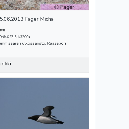
5.06.2013 Fager Micha
648
O:640 F5.6 1/3200s
ammisaaren ulkosaaristo, Raasepori
uokki