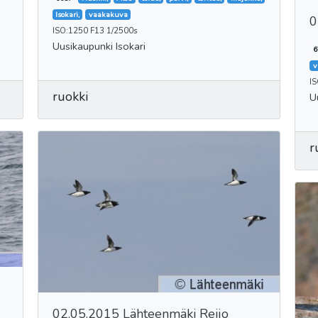
Isokari,
vaakakuva
0
ISO:1250 F13 1/2500s
Uusikaupunki Isokari
6
v
I
ruokki
U
r
02.05.2015 Lähteenmäki Reijo