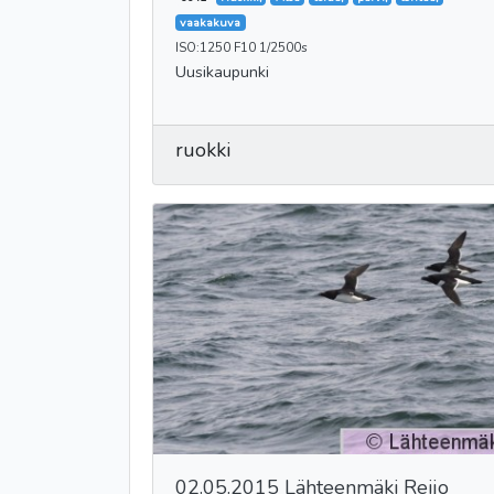
vaakakuva
ISO:1250 F10 1/2500s
Uusikaupunki
ruokki
02.05.2015 Lähteenmäki Reijo