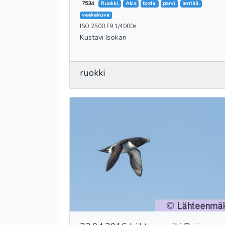
7534
Ruokki,
Alca
torda,
parvi,
lentää,
vaakakuva
ISO:2500 F9 1/4000s
Kustavi Isokari
ruokki