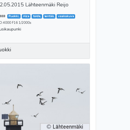
2.05.2015 Lähteenmäki Reijo
033
Ruokki,
Alca
torda,
lentää,
vaakakuva
SO:4000 F16 1/2000s
usikaupunki
uokki