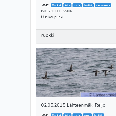
6042
Ruokki,
Alca
torda,
lentää,
vaakakuva
ISO:1250 F13 1/2500s
Uusikaupunki
ruokki
02.05.2015 Lähteenmäki Reijo
6041
Ruokki,
Alca
torda,
parvi,
lentää,