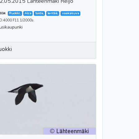
2.05.2015 Lähteenmäki Reijo
034
Ruokki,
Alca
torda,
lentää,
vaakakuva
SO:4000 F11 1/2000s
usikaupunki
uokki