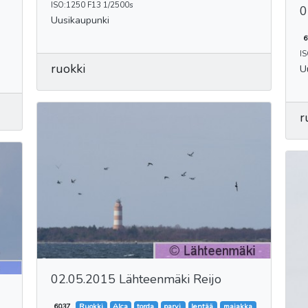
ISO:1250 F13 1/2500s
0
Uusikaupunki
6
I
ruokki
U
r
02.05.2015 Lähteenmäki Reijo
6037
Ruokki,
Alca
torda,
parvi,
lentää,
majakka,