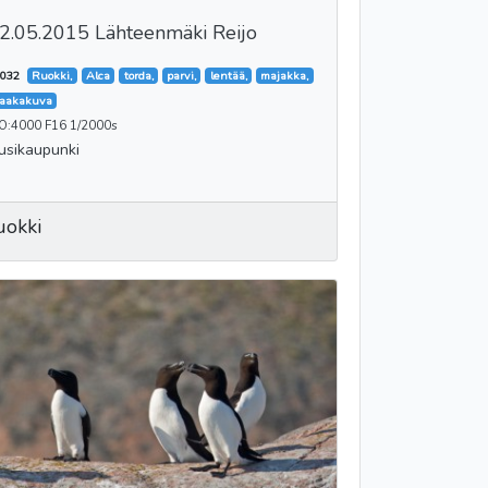
2.05.2015 Lähteenmäki Reijo
032
Ruokki,
Alca
torda,
parvi,
lentää,
majakka,
aakakuva
SO:4000 F16 1/2000s
usikaupunki
uokki