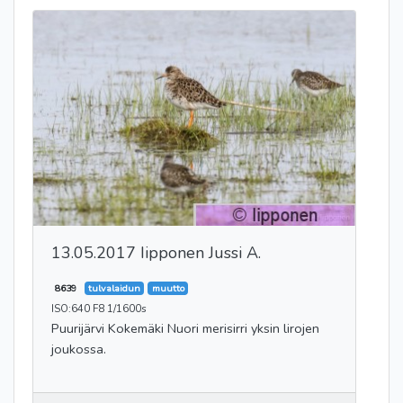
13.05.2017 Iipponen Jussi A.
8639
tulvalaidun
muutto
ISO:640 F8 1/1600s
Puurijärvi Kokemäki Nuori merisirri yksin lirojen
joukossa.