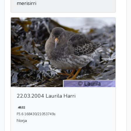
merisirri
22.03.2004 Laurila Harri
4832
F5.6 168430/21053749s
Norja