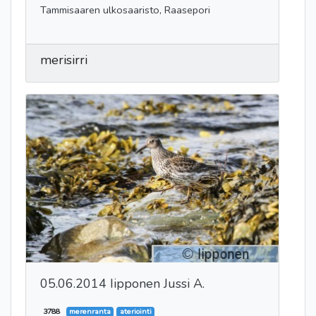
Tammisaaren ulkosaaristo, Raasepori
merisirri
05.06.2014 Iipponen Jussi A.
3788
merenranta
ateriointi