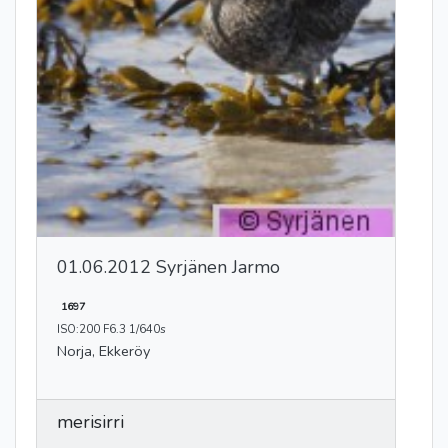
01.06.2012 Syrjänen Jarmo
1697
ISO:200 F6.3 1/640s
Norja, Ekkeröy
merisirri