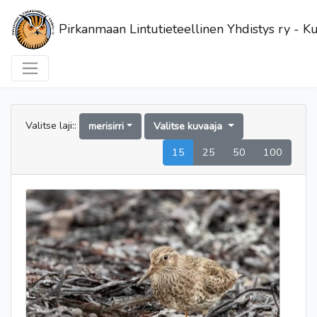
Pirkanmaan Lintutieteellinen Yhdistys ry - Ku
Valitse laji::
merisirri
Valitse kuvaaja
15
25
50
100