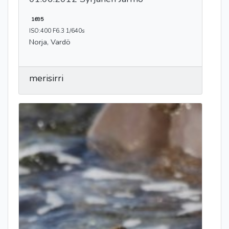
1695
ISO:400 F6.3 1/640s
Norja, Vardö
merisirri