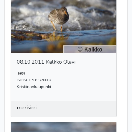
08.10.2011 Kalkko Olavi
9664
ISO:640 F5.6 1/2000s
Kristiinankaupunki
merisirri