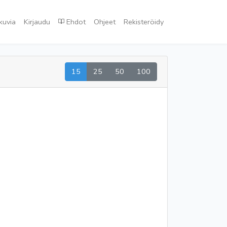
kuvia
Kirjaudu
Ehdot
Ohjeet
Rekisteröidy
15
25
50
100