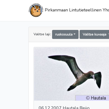
Pirkanmaan Lintutieteellinen Yhd
Valitse laji::
ruskosuula
Valitse kuvaaja
06.12.2007 Hautala Reijo