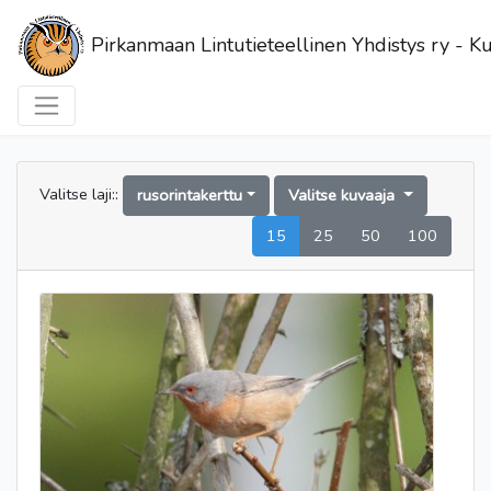
Pirkanmaan Lintutieteellinen Yhdistys ry - Ku
Valitse laji::
rusorintakerttu
Valitse kuvaaja
15
25
50
100