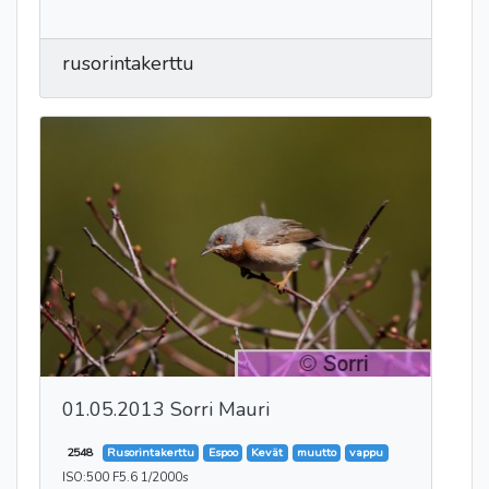
rusorintakerttu
01.05.2013 Sorri Mauri
2548
Rusorintakerttu
Espoo
Kevät
muutto
vappu
ISO:500 F5.6 1/2000s