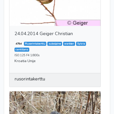
24.04.2014 Geiger Christian
4784
Rusorintakerttu
subalpine
warbler
Sylvia
cantillans
ISO:125 F4 1/800s
Kroatia Unije
rusorintakerttu