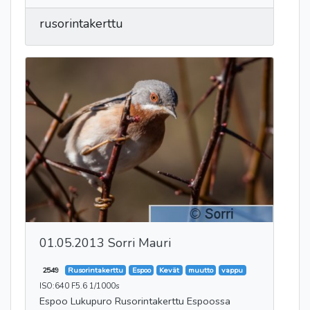
rusorintakerttu
01.05.2013 Sorri Mauri
2549
Rusorintakerttu
Espoo
Kevät
muutto
vappu
ISO:640 F5.6 1/1000s
Espoo Lukupuro Rusorintakerttu Espoossa