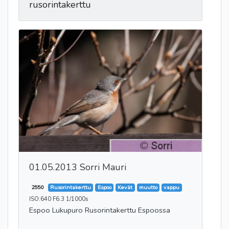
rusorintakerttu
01.05.2013 Sorri Mauri
2550
Rusorintakerttu
Espoo
Kevät
muutto
vappu
ISO:640 F6.3 1/1000s
Espoo Lukupuro Rusorintakerttu Espoossa