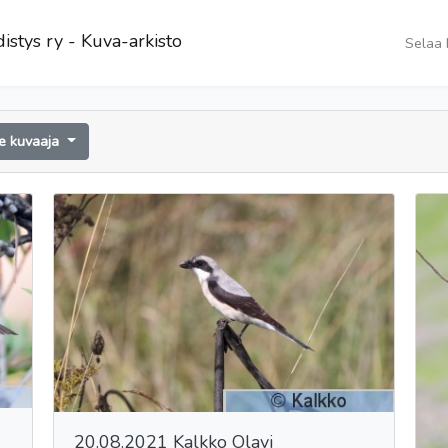
istys ry - Kuva-arkisto
Selaa 
se kuvaaja
20.08.2021 Kalkko Olavi