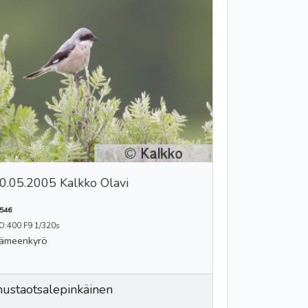
0.05.2005 Kalkko Olavi
546
O:400 F9 1/320s
ämeenkyrö
ustaotsalepinkäinen