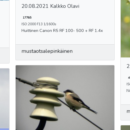
20.08.2021 Kalkko Olavi
17785
ISO:2000 F13 1/1600s
Huittinen Canon R5 RF 100- 500 + RF 1.4x
mustaotsalepinkäinen
2
4
IS
N
m