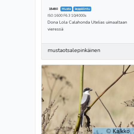
18480
Musta
leppälintu
ISO:1600 F6.3 10/4000s
Dona Lola Calahonda Utelias uimaaltaan
vieressä
mustaotsalepinkäinen