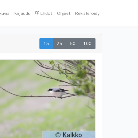
kuvia
Kirjaudu
Ehdot
Ohjeet
Rekisteröidy
15
25
50
100