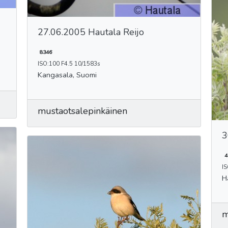
27.06.2005 Hautala Reijo
8346
ISO:100 F4.5 10/1583s
Kangasala, Suomi
mustaotsalepinkäinen
3
4
IS
H
m