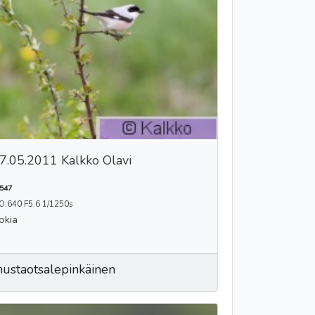
7.05.2011 Kalkko Olavi
547
O:640 F5.6 1/1250s
okia
ustaotsalepinkäinen