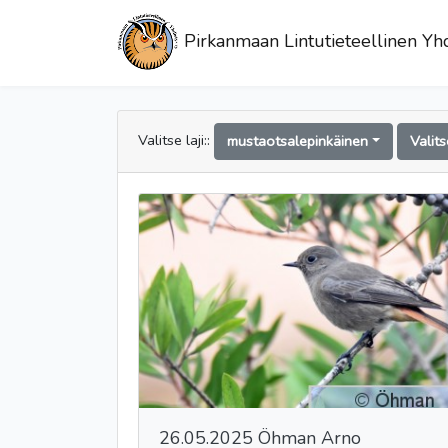
Pirkanmaan Lintutieteellinen Yhd
Valitse laji::
mustaotsalepinkäinen
Valit
26.05.2025 Öhman Arno