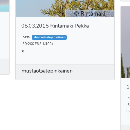
08.03.2015 Rintamäki Pekka
5429
Mustaotsalepinkäinen
ISO:200 F6.3 1/400s
e
mustaotsalepinkäinen
1
1
IS
H