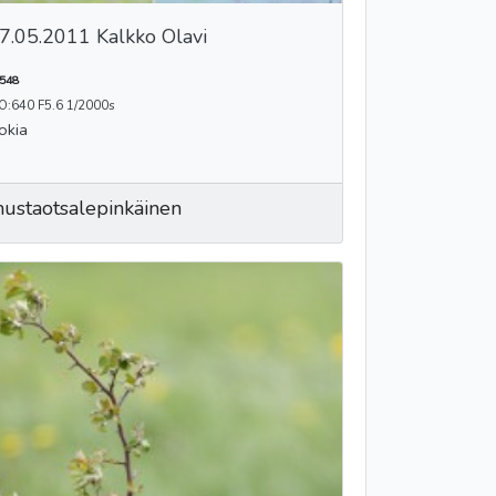
7.05.2011 Kalkko Olavi
548
O:640 F5.6 1/2000s
okia
ustaotsalepinkäinen