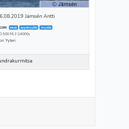
6.08.2019 Jämsén Antti
2260
kesä
syysmuutto
muutto
O:500 F6.3 1/4000s
ori Yyteri
undrakurmitsa