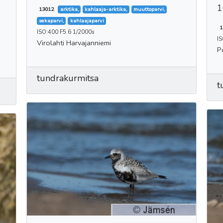
1
13012
arktika,
kahlaaja-arktika,
muuttoparvi,
sekaparvi,
kahlaajaparvi
1
ISO:400 F5.6 1/2000s
I
Virolahti Harvajanniemi
P
tundrakurmitsa
t