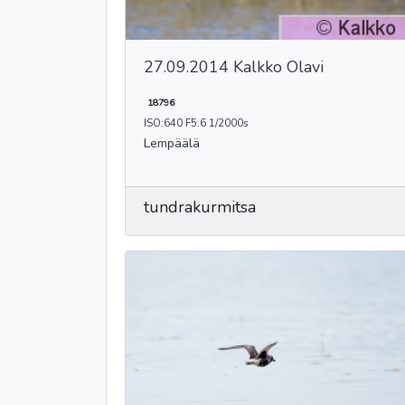
27.09.2014 Kalkko Olavi
18796
ISO:640 F5.6 1/2000s
Lempäälä
tundrakurmitsa