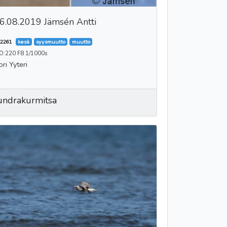
6.08.2019 Jämsén Antti
2261
kesä
syysmuutto
muutto
SO:220 F8 1/1000s
ori Yyteri
undrakurmitsa