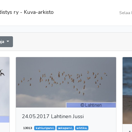
istys ry - Kuva-arkisto
Selaa 
aja
24.05.2017 Lahtinen Jussi
13013
kahluriparvi,
sekaparvi,
arktika,