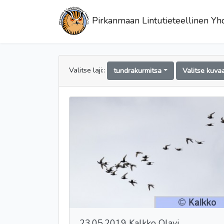
Pirkanmaan Lintutieteellinen Yhd
Valitse laji::
tundrakurmitsa
Valitse kuva
23.05.2019 Kalkko Olavi