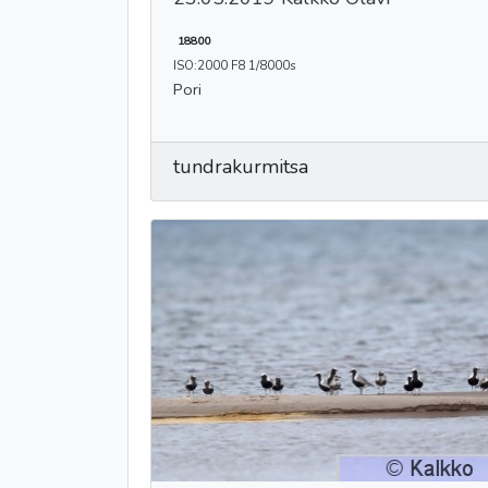
18800
ISO:2000 F8 1/8000s
Pori
tundrakurmitsa