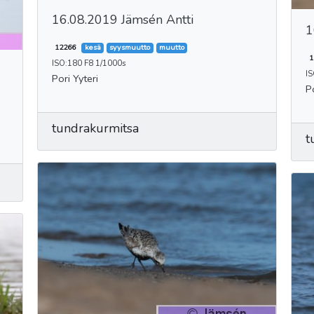
16.08.2019 Jämsén Antti
1
12266
kesä
syysmuutto
muutto
1
ISO:180 F8 1/1000s
I
Pori Yyteri
P
tundrakurmitsa
t