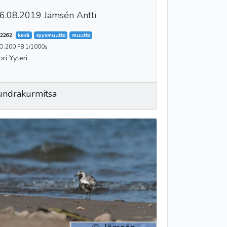
6.08.2019 Jämsén Antti
2262
kesä
syysmuutto
muutto
SO:200 F8 1/1000s
ori Yyteri
undrakurmitsa