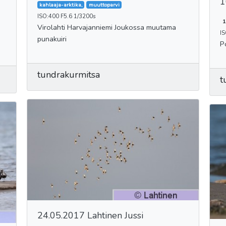
1
kahlaaja-arktika,
muuttoparvi
ISO:400 F5.6 1/3200s
1
Virolahti Harvajanniemi Joukossa muutama
I
punakuiri
P
tundrakurmitsa
t
24.05.2017 Lahtinen Jussi