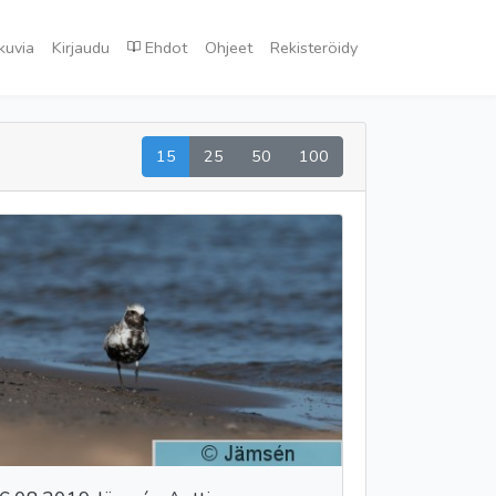
kuvia
Kirjaudu
Ehdot
Ohjeet
Rekisteröidy
15
25
50
100