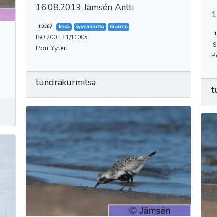
16.08.2019 Jämsén Antti
1
12267
kesä
syysmuutto
muutto
1
ISO:200 F8 1/1000s
I
Pori Yyteri
P
tundrakurmitsa
t