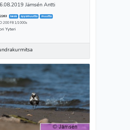
6.08.2019 Jämsén Antti
2263
kesä
syysmuutto
muutto
SO:200 F8 1/1000s
ori Yyteri
undrakurmitsa