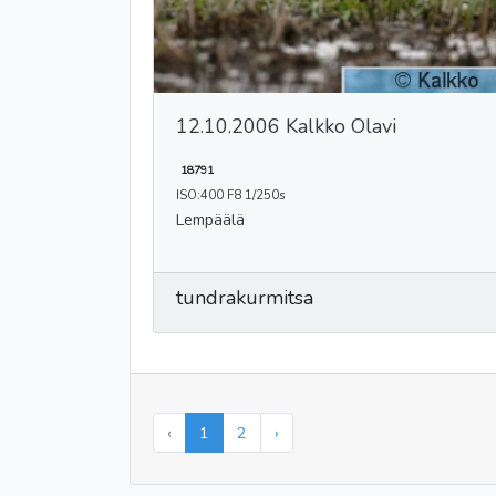
12.10.2006 Kalkko Olavi
18791
ISO:400 F8 1/250s
Lempäälä
tundrakurmitsa
‹
1
2
›