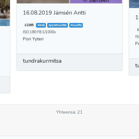
16.08.2019 Jämsén Antti
1
12265
kesä
syysmuutto
muutto
1
ISO:180 F8 1/1000s
IS
Pori Yyteri
P
tundrakurmitsa
t
Yhteensä: 21