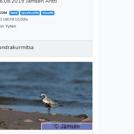
6.08.2019 Jämsén Antti
2264
kesä
syysmuutto
muutto
SO:180 F8 1/1000s
ori Yyteri
undrakurmitsa