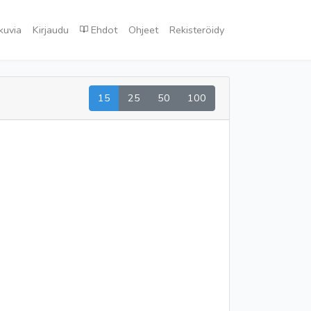
kuvia
Kirjaudu
Ehdot
Ohjeet
Rekisteröidy
15
25
50
100