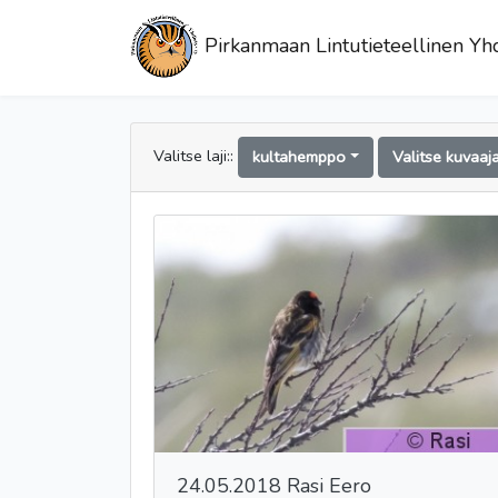
Pirkanmaan Lintutieteellinen Yhd
Valitse laji::
kultahemppo
Valitse kuvaaj
24.05.2018 Rasi Eero