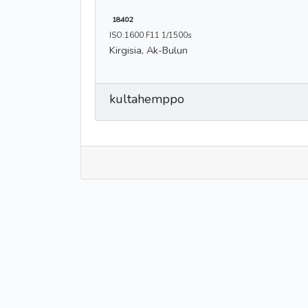
18402
ISO:1600 F11 1/1500s
Kirgisia, Ak-Bulun
kultahemppo