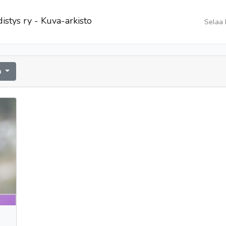
istys ry - Kuva-arkisto
Selaa 
a