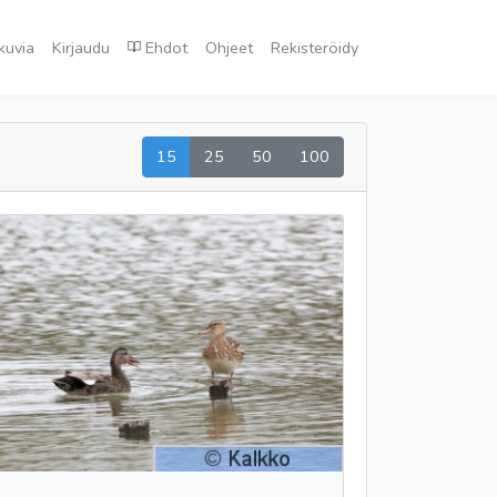
kuvia
Kirjaudu
Ehdot
Ohjeet
Rekisteröidy
15
25
50
100