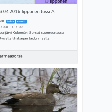
3.04.2016 Iipponen Jussi A.
451
tulva
muutto
SO:200 F14 1/320s
rijärvi Kokemäki Sorsat suonreunassa
ulvivalla lihakarjan laidunmaalla.
armaasorsa