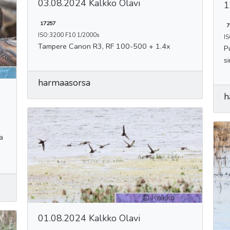
03.08.2024 Kalkko Olavi
1
17257
7
ISO:3200 F10 1/2000s
I
Tampere Canon R3, RF 100-500 + 1.4x
Puu
s
harmaasorsa
h
01.08.2024 Kalkko Olavi