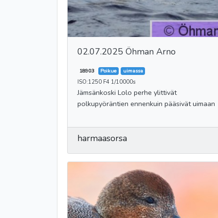
02.07.2025 Öhman Arno
18903
Poikue
uimassa
ISO:1250 F4 1/10000s
Jämsänkoski Lolo perhe ylittivät
polkupyöräntien ennenkuin pääsivät uimaan
harmaasorsa