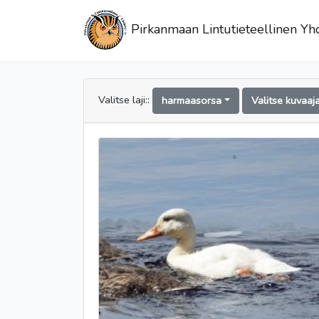
Pirkanmaan Lintutieteellinen Yhd
Valitse laji::
harmaasorsa
Valitse kuvaaj