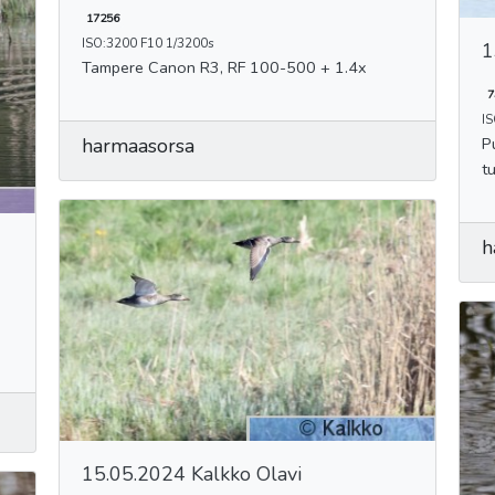
17256
ISO:3200 F10 1/3200s
1
Tampere Canon R3, RF 100-500 + 1.4x
7
I
harmaasorsa
Puu
t
h
15.05.2024 Kalkko Olavi