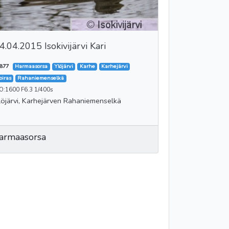
4.04.2015 Isokivijärvi Kari
877
Harmaasorsa
Ylöjärvi
Karhe
Karhejärvi
oiras
Rahaniemenselkä
O:1600 F6.3 1/400s
löjärvi, Karhejärven Rahaniemenselkä
armaasorsa