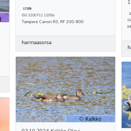
1
17259
1
ISO:3200 F11 1/200s
I
Tampere Canon R3, RF 200-800
harmaasorsa
h