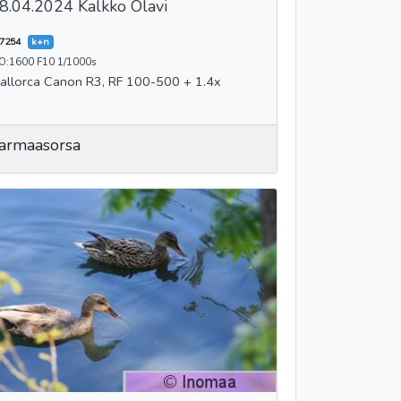
8.04.2024 Kalkko Olavi
7254
k+n
SO:1600 F10 1/1000s
Mallorca Canon R3, RF 100-500 + 1.4x
armaasorsa