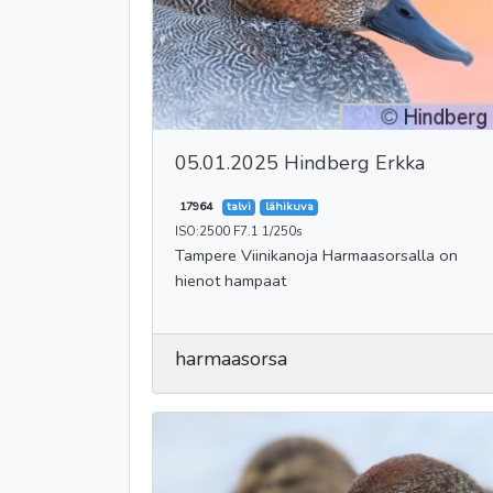
05.01.2025 Hindberg Erkka
17964
talvi
lähikuva
ISO:2500 F7.1 1/250s
Tampere Viinikanoja Harmaasorsalla on
hienot hampaat
harmaasorsa