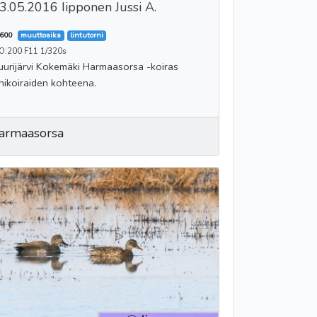
3.05.2016 Iipponen Jussi A.
600
muuttoaika
lintutorni
SO:200 F11 1/320s
rijärvi Kokemäki Harmaasorsa -koiras
inikoiraiden kohteena.
armaasorsa