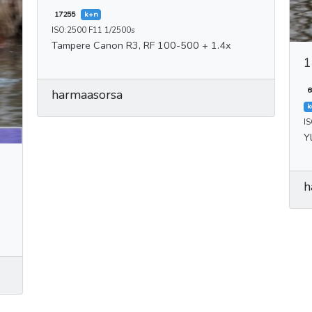
17255
k+n
ISO:2500 F11 1/2500s
Tampere Canon R3, RF 100-500 + 1.4x
1
6
harmaasorsa
k
IS
Y
h