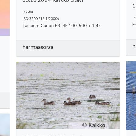
03.10.2024 Kalkko Olavi
1
17258
1
ISO:3200 F13 1/2000s
Tampere Canon R3, RF 100-500 + 1.4x
h
harmaasorsa