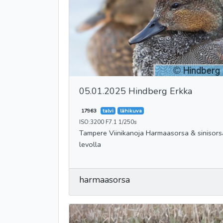
05.01.2025 Hindberg Erkka
17963
talvi
lähikuva
ISO:3200 F7.1 1/250s
Tampere Viinikanoja Harmaasorsa & sinisorsa
levolla
harmaasorsa