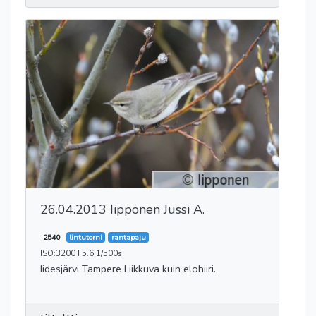
26.04.2013 Iipponen Jussi A.
2540
lintutorni
rantapaju
ISO:3200 F5.6 1/500s
Iidesjärvi Tampere Liikkuva kuin elohiiri.