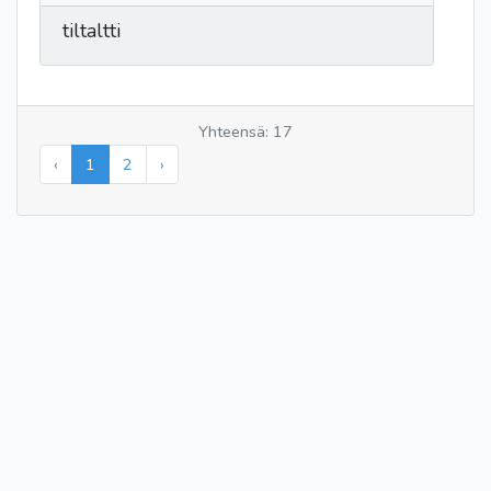
tiltaltti
Yhteensä: 17
‹
1
2
›