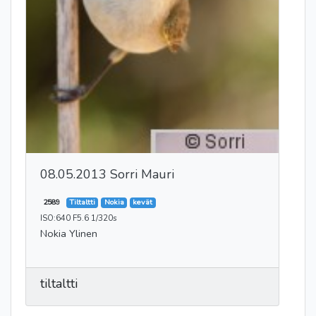
08.05.2013 Sorri Mauri
2589
Tiltaltti
Nokia
kevät
ISO:640 F5.6 1/320s
Nokia Ylinen
tiltaltti