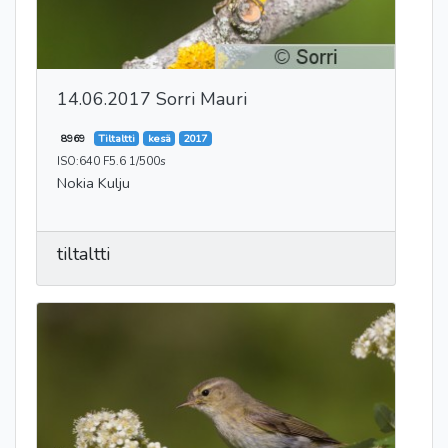
14.06.2017 Sorri Mauri
8969
Tiltaltti
kesä
2017
ISO:640 F5.6 1/500s
Nokia Kulju
tiltaltti