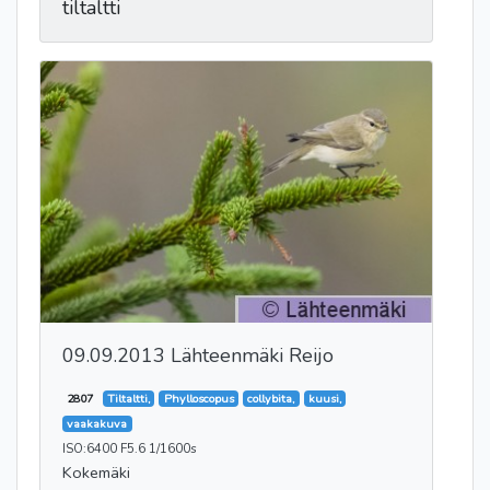
tiltaltti
09.09.2013 Lähteenmäki Reijo
2807
Tiltaltti,
Phylloscopus
collybita,
kuusi,
vaakakuva
ISO:6400 F5.6 1/1600s
Kokemäki