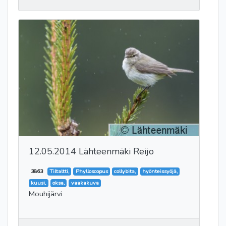
12.05.2014 Lähteenmäki Reijo
3863
Tiltaltti,
Phylloscopus
collybita,
hyönteissyöjä,
kuusi,
oksa,
vaakakuva
Mouhijärvi