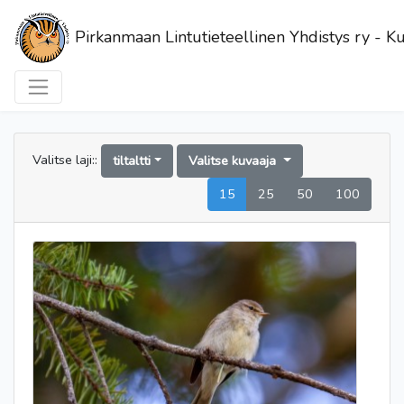
Pirkanmaan Lintutieteellinen Yhdistys ry - Ku
Valitse laji::
tiltaltti
Valitse kuvaaja
15
25
50
100