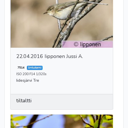
22.04.2016 Iipponen Jussi A.
7514
lintutorni
ISO:200 F14 1/320s
Iidesjärvi Tre
tiltaltti