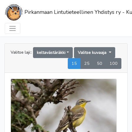
Pirkanmaan Lintutieteellinen Yhdistys ry - Ku
Valitse laji::
keltavästäräkki
Valitse kuvaaja
15
25
50
100