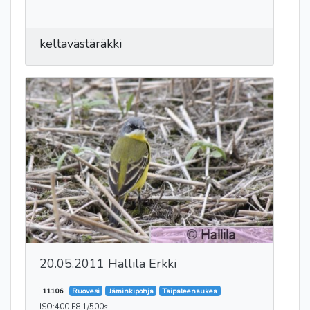
keltavästäräkki
20.05.2011 Hallila Erkki
11106
Ruovesi
Jäminkipohja
Taipaleenaukea
ISO:400 F8 1/500s