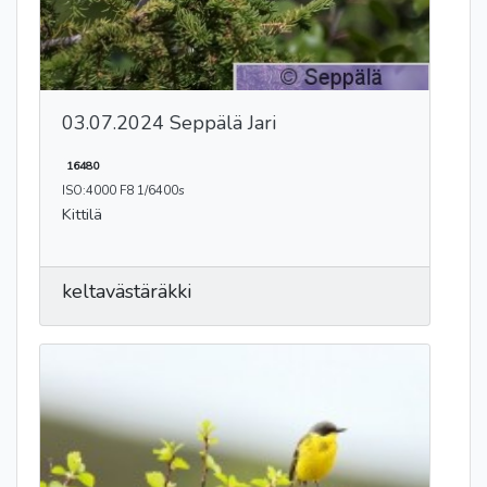
03.07.2024 Seppälä Jari
16480
ISO:4000 F8 1/6400s
Kittilä
keltavästäräkki