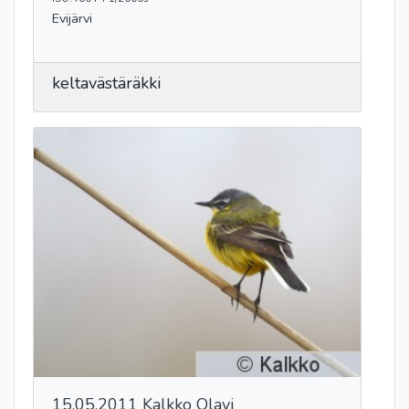
Evijärvi
keltavästäräkki
15.05.2011 Kalkko Olavi