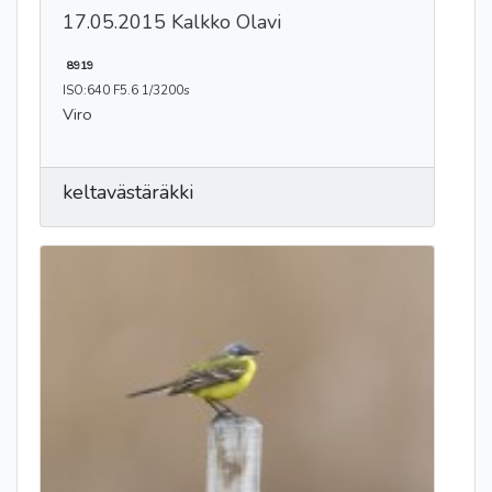
17.05.2015 Kalkko Olavi
8919
ISO:640 F5.6 1/3200s
Viro
keltavästäräkki