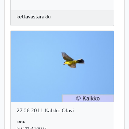
keltavästäräkki
27.06.2011 Kalkko Olavi
8916
ISO:400 F4 1/2000s