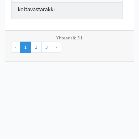
keltavästäräkki
Yhteensä: 31
‹
1
2
3
›