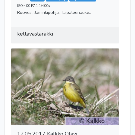
ISO:400 F7.1 1/400s
Ruovesi, Jäminkipohja, Taipaleenaukea
keltavästäräkki
12.05.2017 Kalkko Olavi