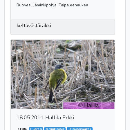
Ruovesi, Jäminkipohja, Taipaleenaukea
keltavästäräkki
18.05.2011 Hallila Erkki
11104
Ruovesi
Jäminkipohja
Taipaleenaukea