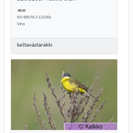
8920
ISO:800 F6.3 1/3200s
Viro
keltavästäräkki