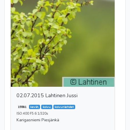
02.07.2015 Lahtinen Jussi
15581
kevät,
koivu,
koivunlehdet
ISO:400 F5.6 1/320s
Karigasniemi Piesjänkä