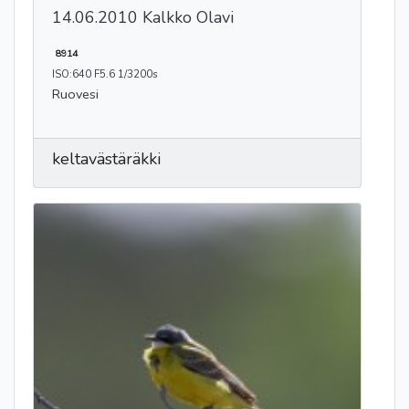
14.06.2010 Kalkko Olavi
8914
ISO:640 F5.6 1/3200s
Ruovesi
keltavästäräkki