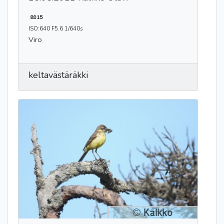
8915
ISO:640 F5.6 1/640s
Viro
keltavästäräkki