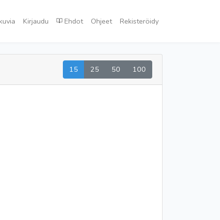
kuvia
Kirjaudu
Ehdot
Ohjeet
Rekisteröidy
15
25
50
100