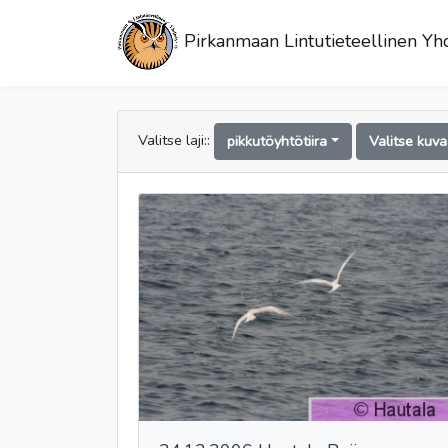
Pirkanmaan Lintutieteellinen Yhd
Valitse laji::
pikkutöyhtötiira
Valitse kuv