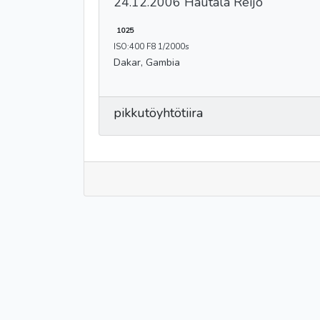
24.12.2006 Hautala Reijo
1025
ISO:400 F8 1/2000s
Dakar, Gambia
pikkutöyhtötiira