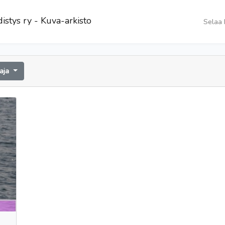
istys ry - Kuva-arkisto
Selaa 
aaja