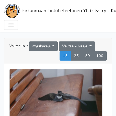
Pirkanmaan Lintutieteellinen Yhdistys ry - Ku
Valitse laji::
myrskykeiju
Valitse kuvaaja
15
25
50
100