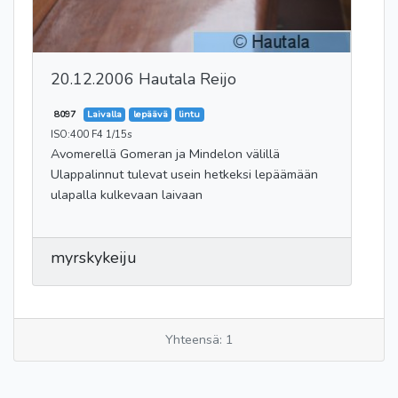
20.12.2006 Hautala Reijo
8097
Laivalla
lepäävä
lintu
ISO:400 F4 1/15s
Avomerellä Gomeran ja Mindelon välillä
Ulappalinnut tulevat usein hetkeksi lepäämään
ulapalla kulkevaan laivaan
myrskykeiju
Yhteensä: 1