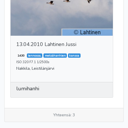
13.04.2010 Lahtinen Jussi
1430
lennossa,
metsähanhien
kanssa
ISO:320 F7.1 1/2500s
Nakkila, Leistilänjärvi
lumihanhi
Yhteensä: 3