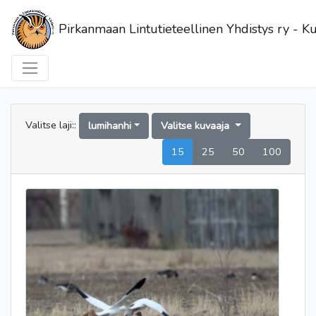
Pirkanmaan Lintutieteellinen Yhdistys ry - Ku
Valitse laji::
lumihanhi
Valitse kuvaaja
15
25
50
100