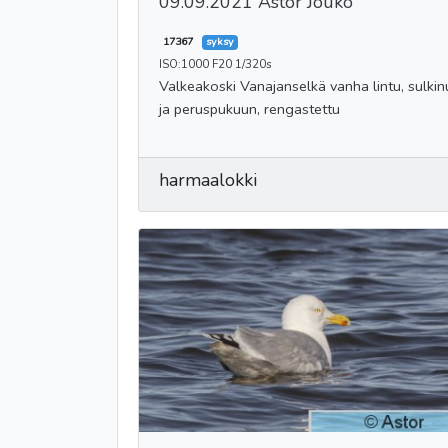
09.09.2021 Astor Jouko
17367
syksy
ISO:1000 F20 1/320s
Valkeakoski Vanajanselkä vanha lintu, sulkinut
ja peruspukuun, rengastettu
harmaalokki