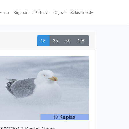
kuvia
Kirjaudu
Ehdot
Ohjeet
Rekisteröidy
15
25
50
100