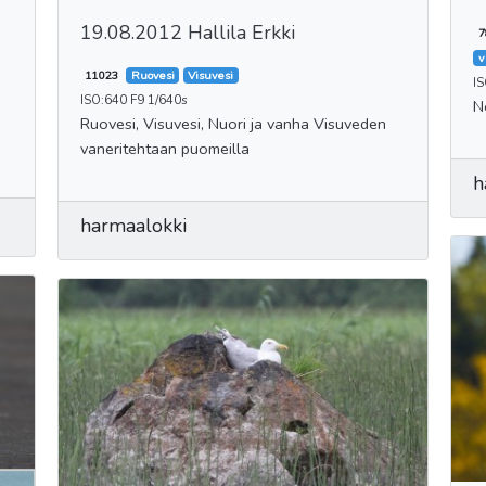
19.08.2012 Hallila Erkki
7
v
11023
Ruovesi
Visuvesi
I
ISO:640 F9 1/640s
N
Ruovesi, Visuvesi, Nuori ja vanha Visuveden
vaneritehtaan puomeilla
h
harmaalokki