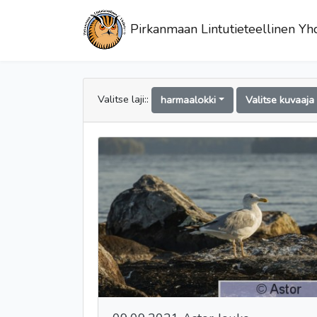
Pirkanmaan Lintutieteellinen Yhd
Valitse laji::
harmaalokki
Valitse kuvaaj