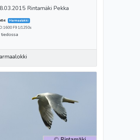
8.03.2015 Rintamäki Pekka
494
Harmaalokki
SO:1600 F9 1/1250s
i tiedossa
armaalokki