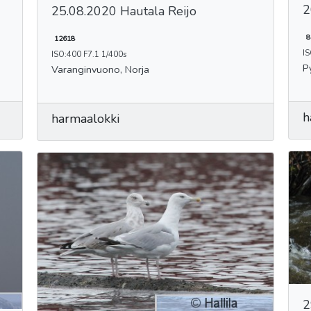
2
25.08.2020 Hautala Reijo
8
12618
IS
ISO:400 F7.1 1/400s
P
Varanginvuono, Norja
h
harmaalokki
2