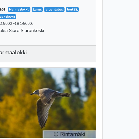
851
Harmaalokki,
Larus
argentatus,
lentää,
aakakuva
SO:5000 F18 1/5000s
okia Siuro Siuronkoski
armaalokki