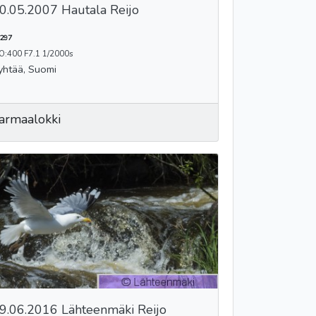
0.05.2007 Hautala Reijo
297
O:400 F7.1 1/2000s
yhtää, Suomi
armaalokki
9.06.2016 Lähteenmäki Reijo