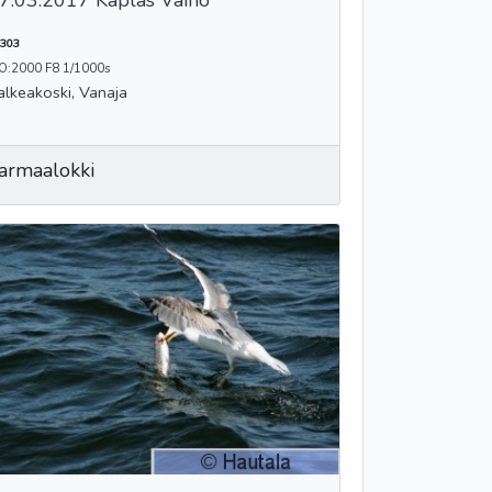
7.03.2017 Kaplas Väinö
303
SO:2000 F8 1/1000s
alkeakoski, Vanaja
armaalokki