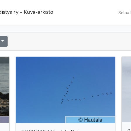
istys ry - Kuva-arkisto
Selaa 
a