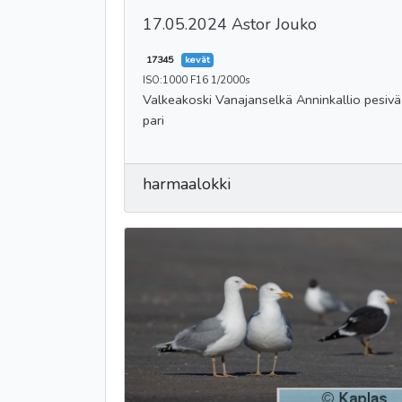
17.05.2024 Astor Jouko
17345
kevät
ISO:1000 F16 1/2000s
Valkeakoski Vanajanselkä Anninkallio pesivä
pari
harmaalokki