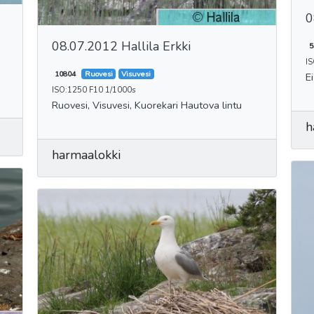
0
08.07.2012 Hallila Erkki
5
I
10804
Ruovesi
Visuvesi
E
ISO:1250 F10 1/1000s
Ruovesi, Visuvesi, Kuorekari Hautova lintu
h
harmaalokki