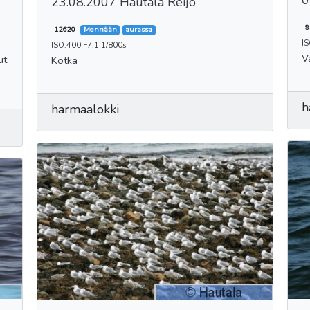
0
23.08.2007 Hautala Reijo
9
12620
Mennään
aurassa
I
ISO:400 F7.1 1/800s
V
Kotka
h
harmaalokki