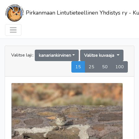
Pirkanmaan Lintutieteellinen Yhdistys ry - Ku
Valitse laji::
kanariankirvinen
Valitse kuvaaja
15
25
50
100