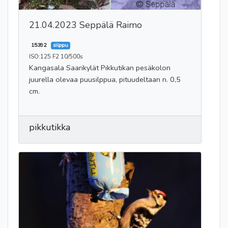
21.04.2023 Seppälä Raimo
15392
silppu
ISO:125 F2 10/500s
Kangasala Saarikylät Pikkutikan pesäkolon
juurella olevaa puusilppua, pituudeltaan n. 0,5
cm.
pikkutikka