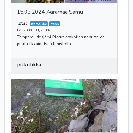
15.03.2024 Aaramaa Samu
17210
pikkutikka
koiras
ISO:2000 F8 1/2500s
Tampere Iidesjärvi Pikkutikkakoiras naputtelee
puuta tikkametsän lähistöllä.
pikkutikka