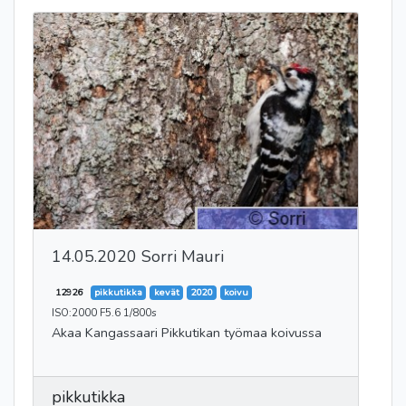
14.05.2020 Sorri Mauri
12926
pikkutikka
kevät
2020
koivu
ISO:2000 F5.6 1/800s
Akaa Kangassaari Pikkutikan työmaa koivussa
pikkutikka