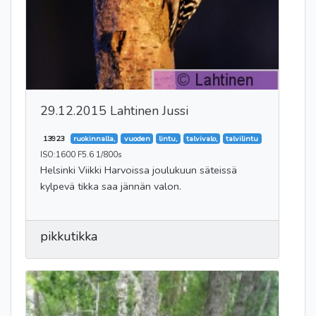
29.12.2015 Lahtinen Jussi
13923
ruokinnalla,
vuoden
lintu,
talvivalo,
talvilintu
ISO:1600 F5.6 1/800s
Helsinki Viikki Harvoissa joulukuun säteissä
kylpevä tikka saa jännän valon.
pikkutikka