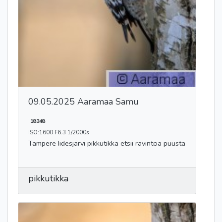
09.05.2025 Aaramaa Samu
18348
ISO:1600 F6.3 1/2000s
Tampere Iidesjärvi pikkutikka etsii ravintoa puusta
pikkutikka