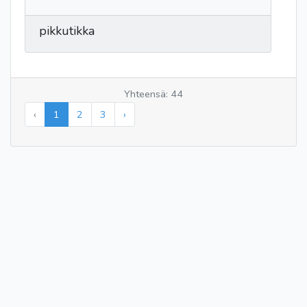
pikkutikka
Yhteensä: 44
‹
1
2
3
›