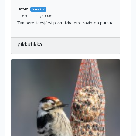
18347
iidesjärvi
ISO:2000 F8 1/2000s
Tampere Iidesjärvi pikkutikka etsii ravintoa puusta
pikkutikka