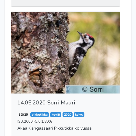
14.05.2020 Sorri Mauri
12925
pikkutikka
kevät
2020
koivu
ISO:2000 F5.6 1/800s
Akaa Kangassaari Pikkutikka koivussa