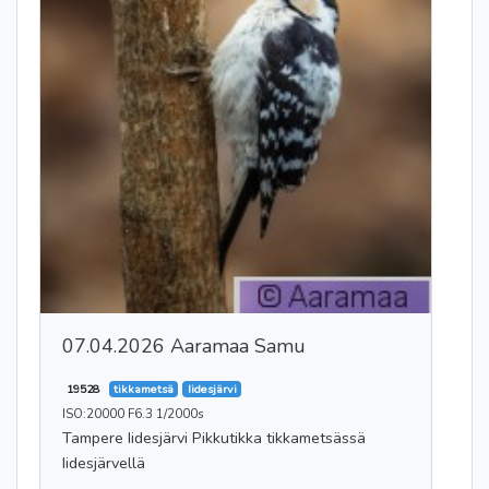
07.04.2026 Aaramaa Samu
19528
tikkametsä
Iidesjärvi
ISO:20000 F6.3 1/2000s
Tampere Iidesjärvi Pikkutikka tikkametsässä
Iidesjärvellä