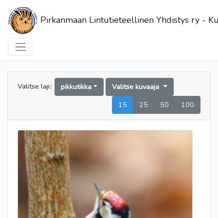
Pirkanmaan Lintutieteellinen Yhdistys ry - Ku
Valitse laji::
pikkutikka
Valitse kuvaaja
15
25
50
100