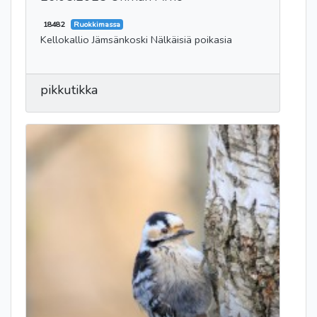
18482
Ruokkimassa
Kellokallio Jämsänkoski Nälkäisiä poikasia
pikkutikka