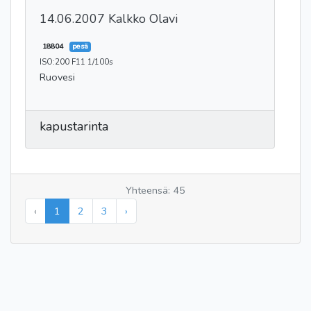
14.06.2007 Kalkko Olavi
18804
pesä
ISO:200 F11 1/100s
Ruovesi
kapustarinta
Yhteensä: 45
‹
1
2
3
›