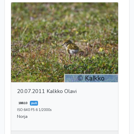
20.07.2011 Kalkko Olavi
18810
pull
ISO:640 F5.6 1/2000s
Norja