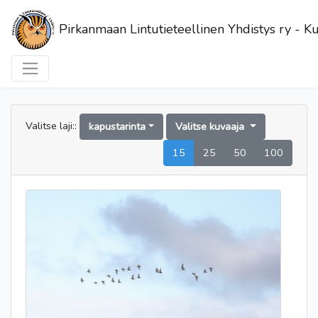
Pirkanmaan Lintutieteellinen Yhdistys ry - Ku
Valitse laji::
kapustarinta
Valitse kuvaaja
15
25
50
100