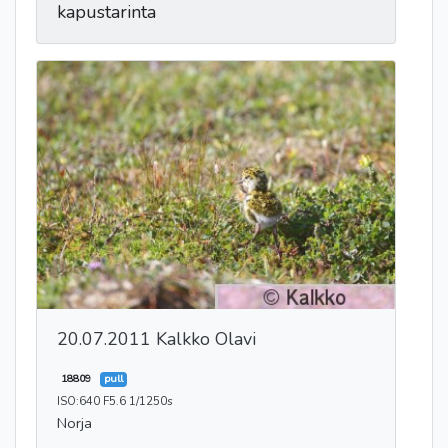
kapustarinta
20.07.2011 Kalkko Olavi
18809
pull
ISO:640 F5.6 1/1250s
Norja