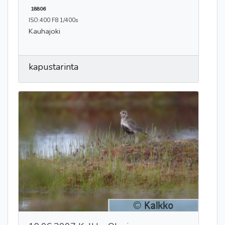
18806
ISO:400 F8 1/400s
Kauhajoki
kapustarinta