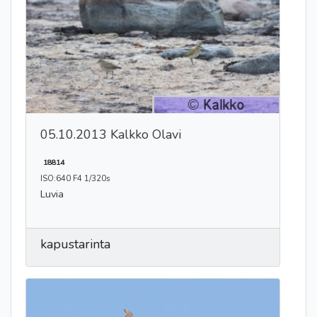
05.10.2013 Kalkko Olavi
18814
ISO:640 F4 1/320s
Luvia
kapustarinta