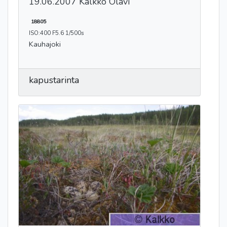
19.06.2007 Kalkko Olavi
18805
ISO:400 F5.6 1/500s
Kauhajoki
kapustarinta