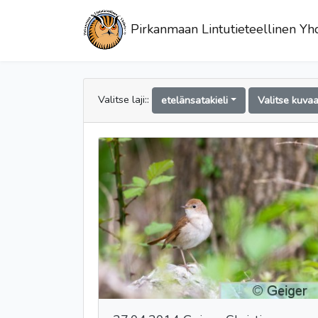
Pirkanmaan Lintutieteellinen Yhd
Valitse laji::
etelänsatakieli
Valitse kuva