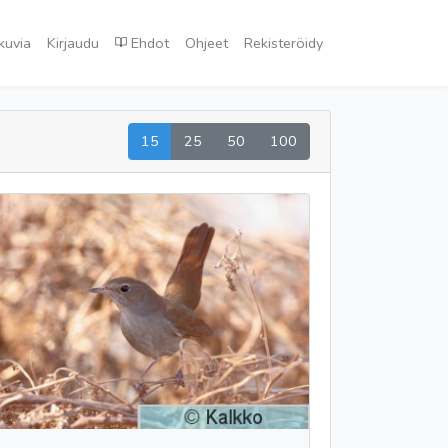
kuvia
Kirjaudu
Ehdot
Ohjeet
Rekisteröidy
15
25
50
100