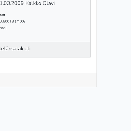
1.03.2009 Kalkko Olavi
449
O:800 F8 1/400s
rael
telänsatakieli