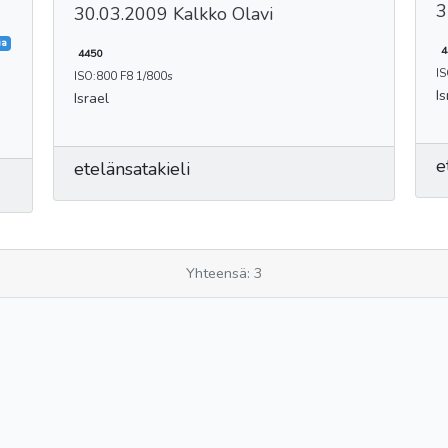
3
30.03.2009 Kalkko Olavi
ia
4
4450
IS
ISO:800 F8 1/800s
Is
Israel
e
etelänsatakieli
Yhteensä: 3