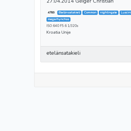
27.04.2014 Geiger Christian
4789
Etelänsatakieli
Common
nightingale
Luscin
megarhynchos
ISO:640 F5.6 1/320s
Kroatia Unije
etelänsatakieli