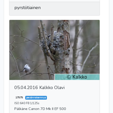
pyrstötiainen
05.04.2016 Kalkko Olavi
17979
pesänrakennus
ISO:640 F8 1/125s
Pälkäne Canon 7D Mk II EF 500