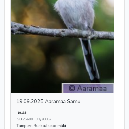
19.09.2025 Aaramaa Samu
19185
ISO:25600 F8 1/2000s
Tampere Rusko/Lukonmäki