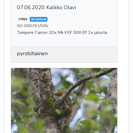
07.06.2020 Kalkko Olavi
17984
ad+poikue
ISO:2000 F8 1/500s
Tampere Canon 1Dx Mk II EF 500 EF 2x jalusta
pyrstötiainen