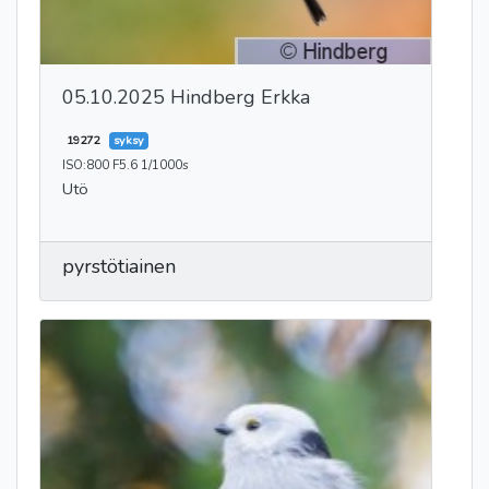
05.10.2025 Hindberg Erkka
19272
syksy
ISO:800 F5.6 1/1000s
Utö
pyrstötiainen