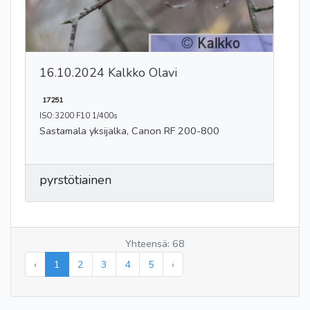
16.10.2024 Kalkko Olavi
17251
ISO:3200 F10 1/400s
Sastamala yksijalka, Canon RF 200-800
pyrstötiainen
Yhteensä: 68
‹
1
2
3
4
5
›