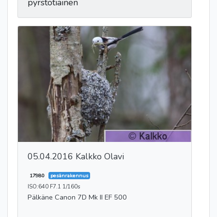
pyrstötiainen
05.04.2016 Kalkko Olavi
17980
pesänrakennus
ISO:640 F7.1 1/160s
Pälkäne Canon 7D Mk II EF 500