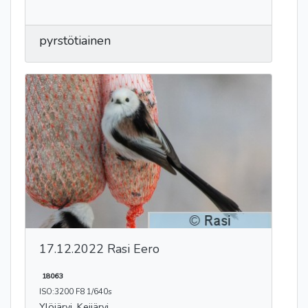
pyrstötiainen
17.12.2022 Rasi Eero
18063
ISO:3200 F8 1/640s
Ylöjärvi, Keijärvi