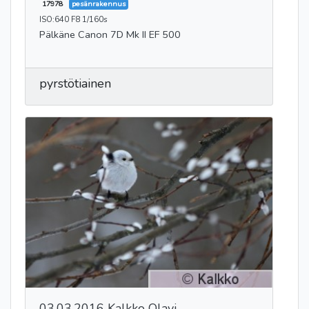
17978
pesänrakennus
ISO:640 F8 1/160s
Pälkäne Canon 7D Mk II EF 500
pyrstötiainen
03.03.2016 Kalkko Olavi