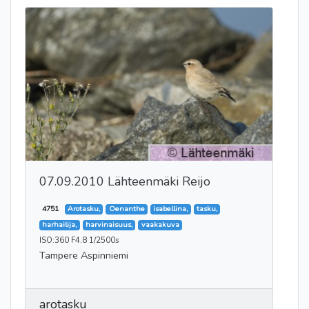
07.09.2010 Lähteenmäki Reijo
4751
Arotasku,
Oenanthe
isabellina,
tasku,
harhailija,
harvinaisuus,
vaakakuva
ISO:360 F4.8 1/2500s
Tampere Aspinniemi
arotasku