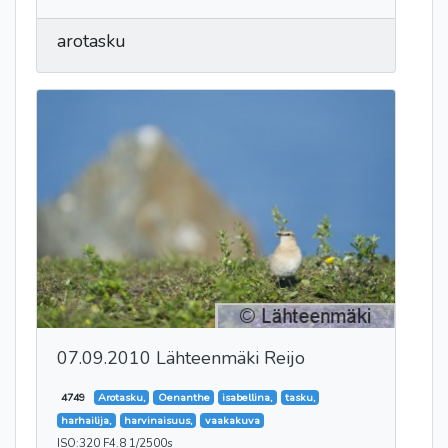
arotasku
07.09.2010 Lähteenmäki Reijo
4749
Arotasku,
Oenanthe
isabellina,
tasku,
harhailija,
harvinaisuus,
vaakakuva
ISO:320 F4.8 1/2500s