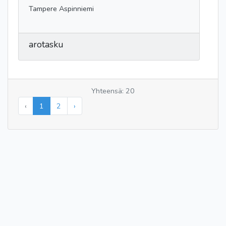
Tampere Aspinniemi
arotasku
Yhteensä: 20
‹
1
2
›