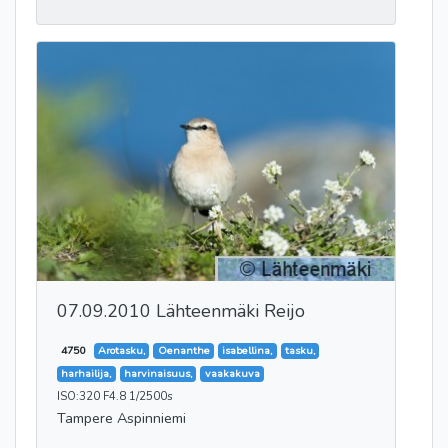
07.09.2010 Lähteenmäki Reijo
4750
Arotasku,
Oenanthe
isabellina,
tasku,
harhailija,
harvinaisuus,
vaakakuva
ISO:320 F4.8 1/2500s
Tampere Aspinniemi