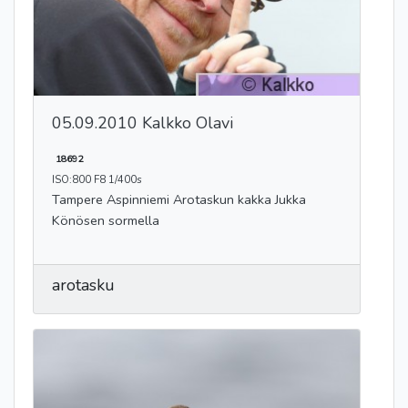
05.09.2010 Kalkko Olavi
18692
ISO:800 F8 1/400s
Tampere Aspinniemi Arotaskun kakka Jukka
Könösen sormella
arotasku