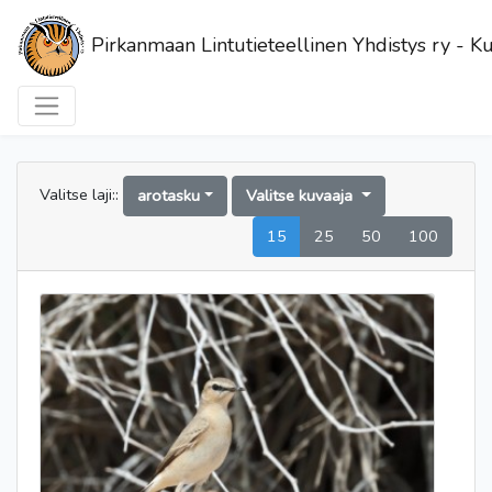
Pirkanmaan Lintutieteellinen Yhdistys ry - Ku
Valitse laji::
arotasku
Valitse kuvaaja
15
25
50
100