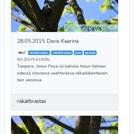
28.05.2015 Davis Kaarina
6817
räkättirastas,
räkättirastas
emo
pesällä
ISO:250 F5.6 1/500s
Tampere, Amuri Pesä oli kahvila Amuri helmen
edessä olevassa vaahterassa vilkasliikenteisen
tien vieressä.
räkättirastas