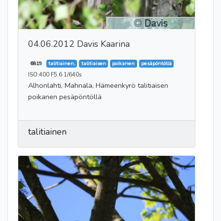
04.06.2012 Davis Kaarina
6819
talitiainen,
talitiaisen
poikanen
pesäpöntöllä
ISO:400 F5.6 1/640s
Alhonlahti, Mahnala, Hämeenkyrö talitiaisen
poikanen pesäpöntöllä
talitiainen