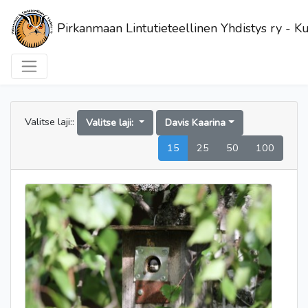
Pirkanmaan Lintutieteellinen Yhdistys ry - Ku
Valitse laji::
Valitse laji:
Davis Kaarina
15
25
50
100