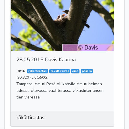
28.05.2015 Davis Kaarina
6816
räkättirastas,
räkättirastas
emo
pesällä
ISO:320 F5.6 1/500s
Tampere, Amuri Pesä oli kahvila Amuri helmen
edessä olevassa vaahterassa vilkasliikenteisen
tien vieressä.
räkättirastas