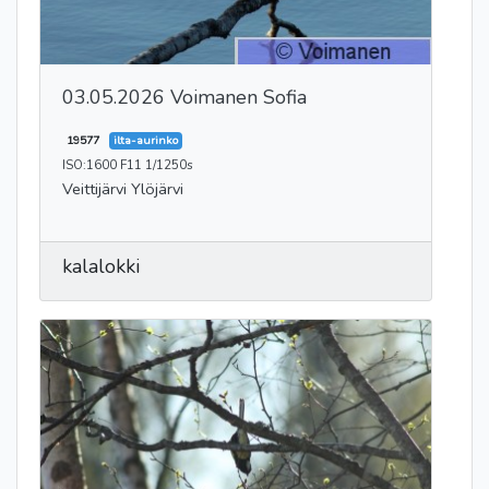
03.05.2026 Voimanen Sofia
19577
ilta-aurinko
ISO:1600 F11 1/1250s
Veittijärvi Ylöjärvi
kalalokki