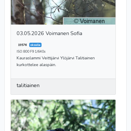
03.05.2026 Voimanen Sofia
19576
oksalla
ISO:800 F9 1/640s
Kauraslammi Veittijärvi Ylöjärvi Talitiainen
kurkottelee alaspäin.
talitiainen