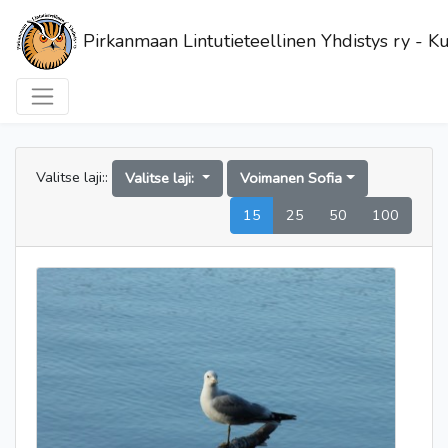
Pirkanmaan Lintutieteellinen Yhdistys ry - Ku
Valitse laji::
Valitse laji:
Voimanen Sofia
15
25
50
100