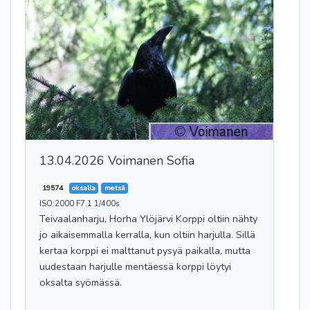
13.04.2026 Voimanen Sofia
19574
oksalla
metsä
ISO:2000 F7.1 1/400s
Teivaalanharju, Horha Ylöjärvi Korppi oltiin nähty
jo aikaisemmalla kerralla, kun oltiin harjulla. Sillä
kertaa korppi ei malttanut pysyä paikalla, mutta
uudestaan harjulle mentäessä korppi löytyi
oksalta syömässä.