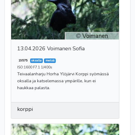
13.04.2026 Voimanen Sofia
19575
oksalla
metsä
ISO:1600 F7.1 1/400s
Teivaalanharju Horha Ylöjärvi Korppi syömässä
oksalla ja katselemassa ympärille, kun ei
haukkaa palasta.
korppi