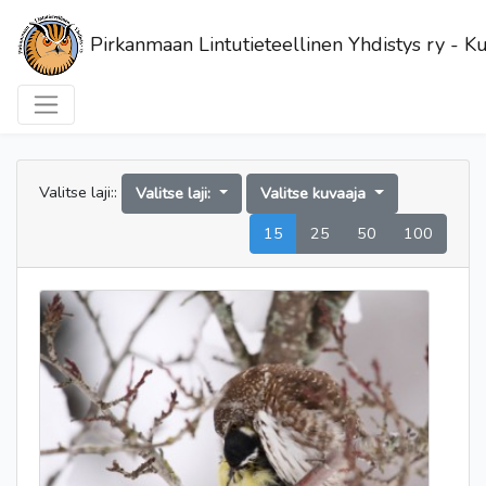
Pirkanmaan Lintutieteellinen Yhdistys ry - Ku
Valitse laji::
Valitse laji:
Valitse kuvaaja
15
25
50
100